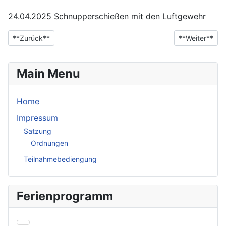
24.04.2025 Schnupperschießen mit den Luftgewehr
**Vorheriger Beitrag: Sommerferien**
**Nächster Be
**Zurück**
**Weiter**
Main Menu
Home
Impressum
Satzung
Ordnungen
Teilnahmebediengung
Ferienprogramm