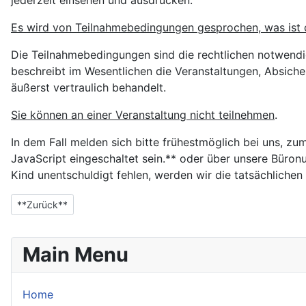
jederzeit einsehen und ausdrucken.
Es wird von Teilnahmebedingungen gesprochen, was ist
Die Teilnahmebedingungen sind die rechtlichen notwendi
beschreibt im Wesentlichen die Veranstaltungen, Absich
äußerst vertraulich behandelt.
Sie können an einer Veranstaltung nicht teilnehmen
.
In dem Fall melden sich bitte frühestmöglich bei uns, z
JavaScript eingeschaltet sein.**
oder über unsere Büronumm
Kind unentschuldigt fehlen, werden wir die tatsächliche
**Vorheriger Beitrag: Ferienfreizeit "An der Ostseeküste"**
**Zurück**
Main Menu
Home