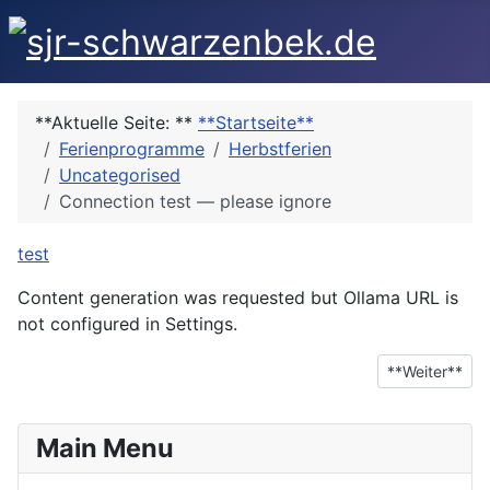
**Aktuelle Seite: **
**Startseite**
Ferienprogramme
Herbstferien
Uncategorised
Connection test — please ignore
test
Content generation was requested but Ollama URL is
not configured in Settings.
**Nächster Bei
**Weiter**
Main Menu